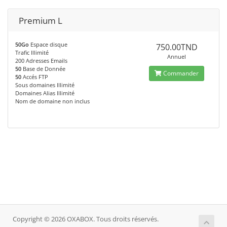
Premium L
50Go
Espace disque
750.00TND
Trafic Illimité
Annuel
200 Adresses Emails
50
Base de Donnée
Commander
50
Accés FTP
Sous domaines Illimité
Domaines Alias Illimité
Nom de domaine non inclus
Copyright © 2026 OXABOX. Tous droits réservés.