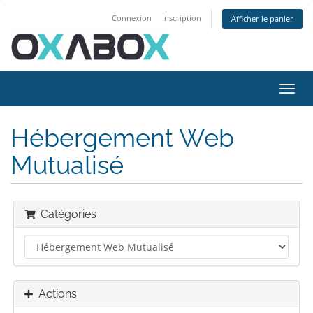
Connexion
Inscription
Afficher le panier
Bascu
la
navig
Hébergement Web
Mutualisé
Catégories
Actions