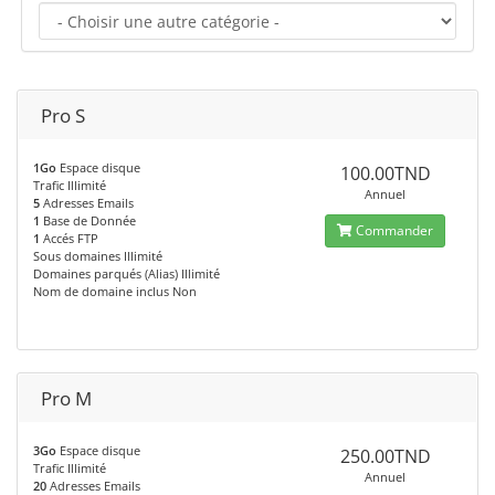
Pro S
1Go
Espace disque
100.00TND
Trafic Illimité
Annuel
5
Adresses Emails
1
Base de Donnée
Commander
1
Accés FTP
Sous domaines Illimité
Domaines parqués (Alias) Illimité
Nom de domaine inclus Non
Pro M
3Go
Espace disque
250.00TND
Trafic Illimité
Annuel
20
Adresses Emails